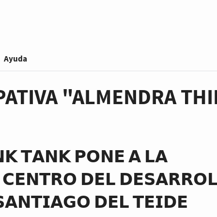
Ayuda
PATIVA "ALMENDRA TH
𝗞 𝗧𝗔𝗡𝗞 𝗣𝗢𝗡𝗘 𝗔 𝗟𝗔
 𝗖𝗘𝗡𝗧𝗥𝗢 𝗗𝗘𝗟 𝗗𝗘𝗦𝗔𝗥𝗥𝗢
𝗔𝗡𝗧𝗜𝗔𝗚𝗢 𝗗𝗘𝗟 𝗧𝗘𝗜𝗗𝗘