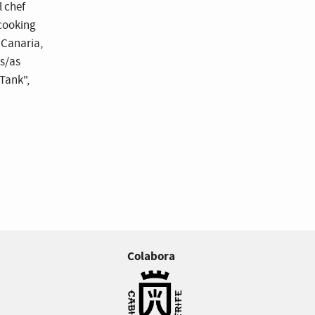
 chef
 cooking
 Canaria,
os/as
Tank",
Colabora