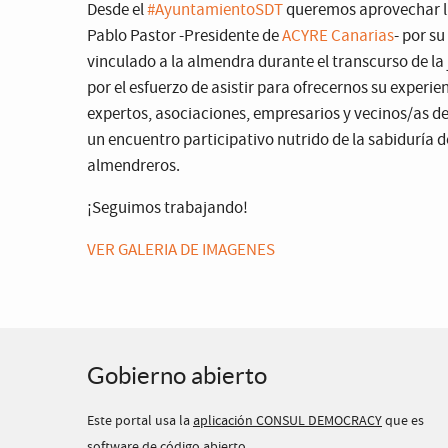
Desde el
#AyuntamientoSDT
queremos aprovechar la
Pablo Pastor -Presidente de
ACYRE Canarias
- por s
vinculado a la almendra durante el transcurso de la
por el esfuerzo de asistir para ofrecernos su experi
expertos, asociaciones, empresarios y vecinos/as de
un encuentro participativo nutrido de la sabiduría d
almendreros.
¡Seguimos trabajando!
VER GALERIA DE IMAGENES
Gobierno abierto
Este portal usa la
aplicación CONSUL DEMOCRACY
que es
software de código abierto
.