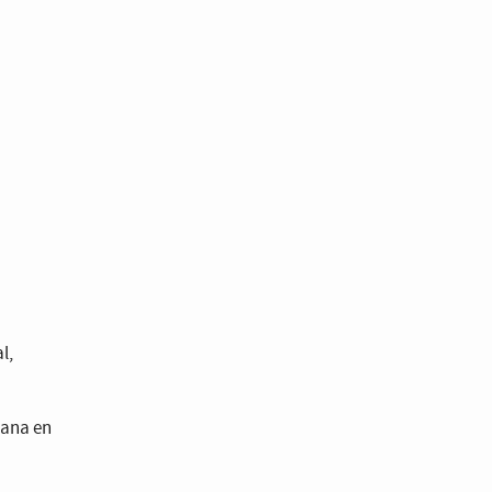
l,
ñana en