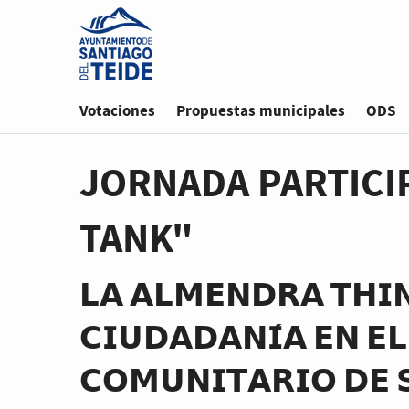
Saltar al contenido principal
Votaciones
Propuestas municipales
ODS
JORNADA PARTICI
TANK"
𝗟𝗔 𝗔𝗟𝗠𝗘𝗡𝗗𝗥𝗔 𝗧𝗛𝗜
𝗖𝗜𝗨𝗗𝗔𝗗𝗔𝗡𝗜́𝗔 𝗘𝗡 𝗘
𝗖𝗢𝗠𝗨𝗡𝗜𝗧𝗔𝗥𝗜𝗢 𝗗𝗘 